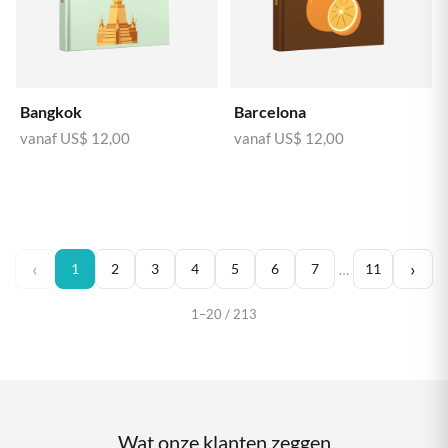
Bangkok
Barcelona
vanaf
US$ 12,00
vanaf
US$ 12,00
‹
›
1
2
3
4
5
6
7
11
…
1–20 / 213
Wat onze klanten zeggen