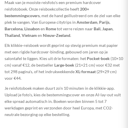
Maak van je mooiste reisfoto's een premium hardcover
reisfotoboek. Onze reisboekcollectie heeft
200+
bestemmingscovers
, met de hand geïllustreerd om de ziel van elke
plek te vangen. Van Europese citytrips in
Amsterdam
,
Parijs
,
Barcelona
,
Lissabon
en
Rome
tot verre reizen naar
Bali
,
Japan
,
Thailand
,
Vietnam
en
Nieuw-Zeeland
.
Elk klikkie-reisboek wordt geprint op stevig premium mat papier
met een rigide hardcover-binding, gebouwd om jaren op je
salontafel te liggen. Kies uit drie formaten: het
Pocket-boek
(10×10
cm) vanaf €12, de bestseller
Large-boek
(21×21 cm) voor €32 met
tot 298 pagina's, of het indrukwekkende
XL-formaat
(29×29 cm)
voor €44.
Je reisfotoboek maken duurt zo'n 10 minuten in de klikkie-app.
Upload je foto's, kies de bestemmingscover en onze AI-lay-out vult
elke spread automatisch in. Boeken worden binnen 5 tot 7
werkdagen geprint en verzonden door heel Europa, met CO2-
neutrale bezorging op elke bestelling.