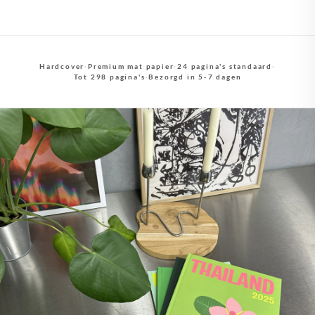
Hardcover
·
Premium mat papier
·
24 pagina's standaard
·
Tot 298 pagina's
·
Bezorgd in 5-7 dagen