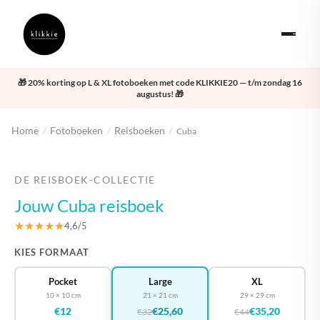
🎁 20% korting op L & XL fotoboeken met code KLIKKIE20 — t/m zondag 16
augustus! 🎁
Home
Fotoboeken
Reisboeken
/
/
/
Cuba
‹
›
DE REISBOEK-COLLECTIE
Jouw Cuba reisboek
★★★★★
4,6/5
KIES FORMAAT
Pocket
Large
XL
10 × 10 cm
21 × 21 cm
29 × 29 cm
€12
€25,60
€35,20
€32
€44