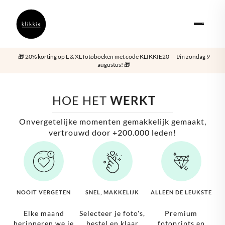
🎁 20% korting op L & XL fotoboeken met code KLIKKIE20 — t/m zondag 9
augustus! 🎁
HOE HET 
WERKT
Onvergetelijke momenten gemakkelijk gemaakt,
vertrouwd door +200.000 leden!
NOOIT VERGETEN
SNEL, MAKKELIJK
ALLEEN DE LEUKSTE
Elke maand
Selecteer je foto's,
Premium
herinneren we je
bestel en klaar
fotoprints en