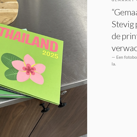
“Gemaak
Stevig 
de prin
verwac
— Een fotoboe
la.