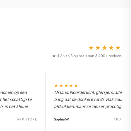
★★★★★
★ 4,6 van 5 op basis van 3.400+ reviews
★★★★★
enomen op een
IJsland. Noorderlicht, gletsjers, alles. W
t het schattigste
bang dat de donkere foto's vlak zouden
fs in het kleine
afdrukken, maar ze zien er prachtig uit.
Sophia W.
APP STORE
TRUSTPI