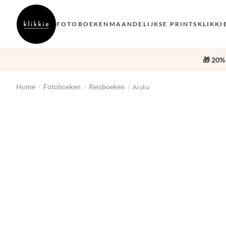
FOTOBOEKEN
MAANDELIJKSE PRINTS
KLIKKI
🎁 20%
Home
Fotoboeken
Reisboeken
/
/
/
Aruba
‹