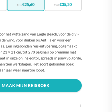
🇪
BELGIË
€25,60
€35,20
€32
€44
🇾
CYPRUS
🇰
DENEMARKEN
🇪
DUITSLAND
or het witte zand van Eagle Beach, voor de divi-
🇪
ESTLAND
 de wind, voor duiken bij Antilla en voor een
olas. Een ingebonden reis-uitvoering, opgemaakt
🇮
FINLAND
er 21 × 21 cm, tot 298 pagina's op premium mat
🇷
FRANKRIJK
aat in onze online editor, spreads in jouw volgorde,
nnen tien werkdagen. Het soort gebonden boek
🇷
GRIEKENLAND
aar jaar weer naartoe loopt.
🇺
HONGARIJE
🇪
IERLAND
MAAK MIJN REISBOEK
🇹
ITALIË
🇷
KROATIË
🇻
LETLAND