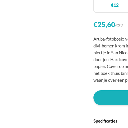
🇧
€12
🇨
🇩
€25,60
€32
🇩
Aruba-fotoboek: vo
🇪
divi-bomen krom in
biertje in San Nic
🇫
door jou. Hardcov
🇫
papier. Cover op m
het boek thuis bi
🇬
waar je over een p
🇭
🇮
🇮
🇭
Specificaties
🇱