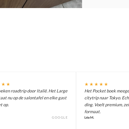
★★★
★★★★★
ken roadtrip door Italië. Het Large
Het Pocket boek meeg
aat nu op de salontafel en elke gast
citytrip naar Tokyo. Ech
t op.
ding. Voelt premium, zel
formaat.
Léa M.
GOOGLE