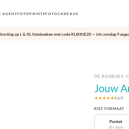
E AGENT
FOTOPRINTS
FOTOCADEAUS
 korting op L & XL fotoboeken met code KLIKKIE20 — t/m zondag 9 augus
VOO
EN
›
AND
NL
DE
DE REISBOEK-
Jouw A
FR 
ES 
★★★★★
4,6/5
KIES FORMAAT
Pocket
10 × 10 cm