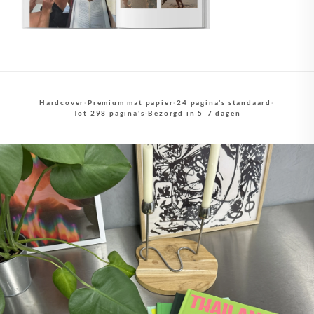
Hardcover
·
Premium mat papier
·
24 pagina's standaard
·
Tot 298 pagina's
·
Bezorgd in 5-7 dagen