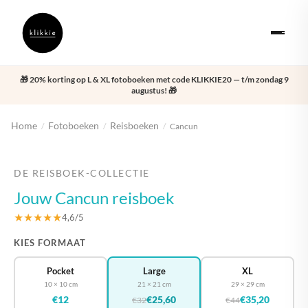
🎁 20% korting op L & XL fotoboeken met code KLIKKIE20 — t/m zondag 9
augustus! 🎁
Home
Fotoboeken
Reisboeken
/
/
/
Cancun
‹
›
DE REISBOEK-COLLECTIE
Jouw Cancun reisboek
★★★★★
4,6/5
KIES FORMAAT
Pocket
Large
XL
10 × 10 cm
21 × 21 cm
29 × 29 cm
€12
€25,60
€35,20
€32
€44