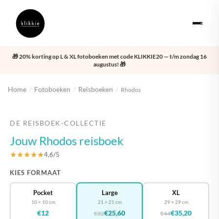
🎁 20% korting op L & XL fotoboeken met code KLIKKIE20 — t/m zondag 16
augustus! 🎁
Home
Fotoboeken
Reisboeken
/
/
/
Rhodos
‹
›
DE REISBOEK-COLLECTIE
Jouw Rhodos reisboek
★★★★★
4,6/5
KIES FORMAAT
Pocket
Large
XL
10 × 10 cm
21 × 21 cm
29 × 29 cm
€12
€25,60
€35,20
€32
€44