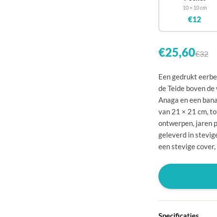
🇧
10 × 10 cm
€12
🇨
🇩
€25,60
€32
🇩
🇪
Een gedrukt eerbet
de Teide boven de
🇫
Anaga en een banan
🇫
van 21 × 21 cm, t
ontwerpen, jaren p
🇬
geleverd in stevig
🇭
een stevige cover,
🇮
🇮
🇭
🇱
Specificaties