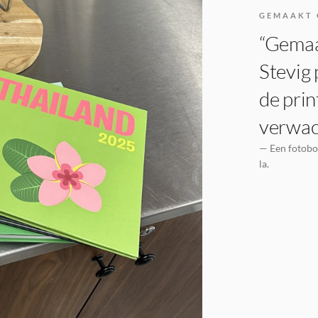
GEMAAKT 
“Gemaak
Stevig 
de prin
verwac
— Een fotoboe
la.