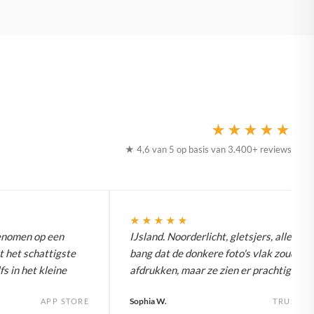
★★★★★
★ 4,6 van 5 op basis van 3.400+ reviews
★★★★★
enomen op een
IJsland. Noorderlicht, gletsjers, alles. W
t het schattigste
bang dat de donkere foto's vlak zouden
fs in het kleine
afdrukken, maar ze zien er prachtig uit.
Sophia W.
APP STORE
TRUSTPI