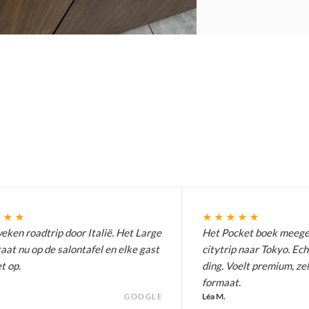
★★★
★★★★★
ken roadtrip door Italië. Het Large
Het Pocket boek meeg
aat nu op de salontafel en elke gast
citytrip naar Tokyo. Ech
t op.
ding. Voelt premium, zel
formaat.
Léa M.
GOOGLE