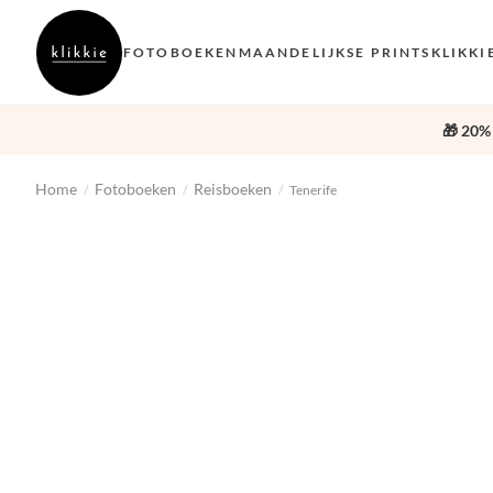
FOTOBOEKEN
MAANDELIJKSE PRINTS
KLIKKI
🎁 20%
Home
Fotoboeken
Reisboeken
/
/
/
Tenerife
‹