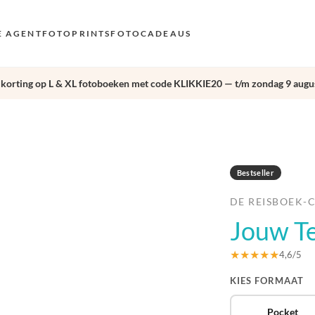
E AGENT
FOTOPRINTS
FOTOCADEAUS
 korting op L & XL fotoboeken met code KLIKKIE20 — t/m zondag 9 augus
VOO
EN
›
AND
NL
Bestseller
DE
DE REISBOEK-
FR 
Jouw Te
ES 
★★★★★
4,6/5
KIES FORMAAT
Pocket