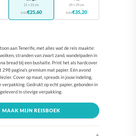
🇪
BELGIË
21 × 21 cm
29 × 29 cm
€25,60
€35,20
🇾
€32
€44
CYPRUS
🇰
DENEMARKEN
🇪
DUITSLAND
🇪
ESTLAND
oon aan Tenerife, met alles wat de reis maakte:
 wolken, stranden van zwart zand, wandelpaden in
🇮
FINLAND
a bread bij een bushalte. Print het als hardcover
🇷
FRANKRIJK
ot 298 pagina's premium mat papier. Eén avond
lezier. Cover op maat, spreads in jouw indeling,
🇷
GRIEKENLAND
e verpakking. Gedrukt op echt papier, gebonden in
🇺
HONGARIJE
 geleverd in stevige verpakking.
🇪
IERLAND
MAAK MIJN REISBOEK
🇹
ITALIË
🇷
KROATIË
🇻
LETLAND