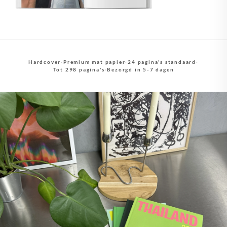
Hardcover
·
Premium mat papier
·
24 pagina's standaard
·
Tot 298 pagina's
·
Bezorgd in 5-7 dagen