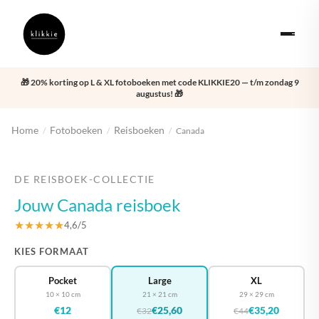
🎁 20% korting op L & XL fotoboeken met code KLIKKIE20 — t/m zondag 9
augustus! 🎁
Home
Fotoboeken
Reisboeken
/
/
/
Canada
‹
›
DE REISBOEK-COLLECTIE
Jouw Canada reisboek
★★★★★
4,6/5
KIES FORMAAT
Pocket
Large
XL
10 × 10 cm
21 × 21 cm
29 × 29 cm
€12
€25,60
€35,20
€32
€44