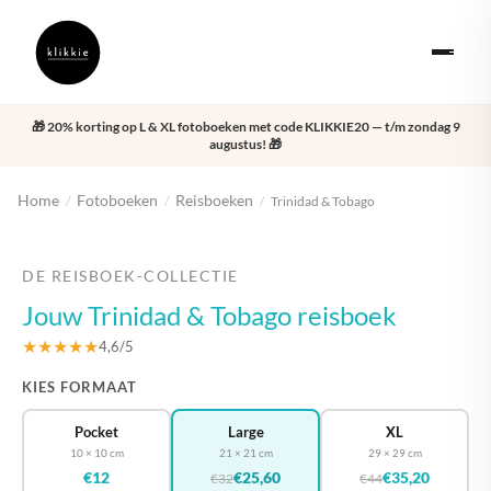
🎁 20% korting op L & XL fotoboeken met code KLIKKIE20 — t/m zondag 9
augustus! 🎁
Home
Fotoboeken
Reisboeken
/
/
/
Trinidad & Tobago
‹
›
DE REISBOEK-COLLECTIE
Jouw Trinidad & Tobago reisboek
★★★★★
4,6/5
KIES FORMAAT
Pocket
Large
XL
10 × 10 cm
21 × 21 cm
29 × 29 cm
€12
€25,60
€35,20
€32
€44