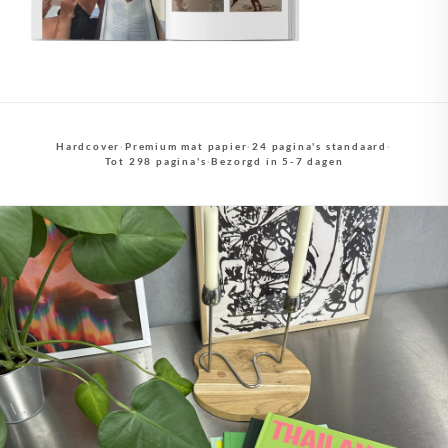
Hardcover
·
Premium mat papier
·
24 pagina's standaard
·
Tot 298 pagina's
·
Bezorgd in 5-7 dagen