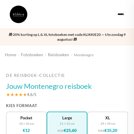
🎁 20% korting op L & XL fotoboeken met code KLIKKIE20 — t/m zondag 9
augustus! 🎁
Home
Fotoboeken
Reisboeken
/
/
/
Montenegro
‹
›
DE REISBOEK-COLLECTIE
Jouw Montenegro reisboek
★★★★★
4,6/5
KIES FORMAAT
Pocket
Large
XL
10 × 10 cm
21 × 21 cm
29 × 29 cm
€12
€25,60
€35,20
€32
€44