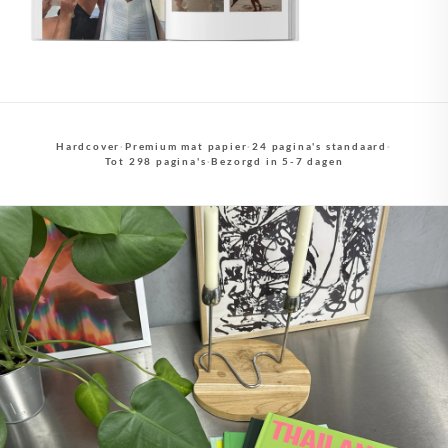
Hardcover
·
Premium mat papier
·
24 pagina's standaard
·
Tot 298 pagina's
·
Bezorgd in 5-7 dagen