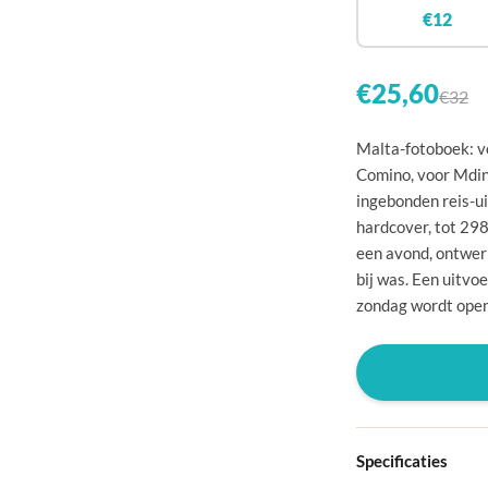
🇧
€12
🇨
🇩
€25,60
€32
🇩
Malta-fotoboek: vo
🇪
Comino, voor Mdina
ingebonden reis-ui
🇫
hardcover, tot 298
🇫
een avond, ontwerp
bij was. Een uitvoe
🇬
zondag wordt ope
🇭
🇮
🇮
🇭
Specificaties
🇱