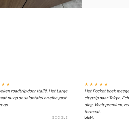
★★★
★★★★★
ken roadtrip door Italië. Het Large
Het Pocket boek meeg
aat nu op de salontafel en elke gast
citytrip naar Tokyo. Ech
t op.
ding. Voelt premium, zel
formaat.
Léa M.
GOOGLE