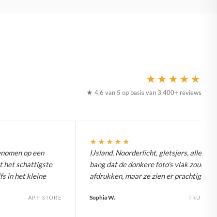
★★★★★
★ 4,6 van 5 op basis van 3.400+ reviews
★★★★★
enomen op een
IJsland. Noorderlicht, gletsjers, alles. W
t het schattigste
bang dat de donkere foto's vlak zouden
fs in het kleine
afdrukken, maar ze zien er prachtig uit.
Sophia W.
APP STORE
TRUSTPI