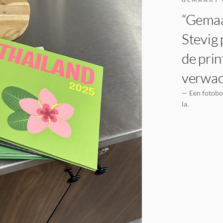
“Gemaak
Stevig 
de prin
verwac
— Een fotoboe
la.