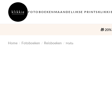
FOTOBOEKEN
MAANDELIJKSE PRINTS
KLIKKI
🎁 20%
Home
Fotoboeken
Reisboeken
/
/
/
Malta
‹