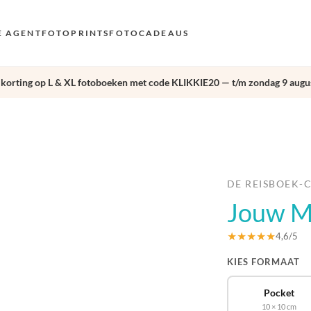
E AGENT
FOTOPRINTS
FOTOCADEAUS
 korting op L & XL fotoboeken met code KLIKKIE20 — t/m zondag 9 augus
VOO
EN
›
AND
NL
DE
DE REISBOEK-
Jouw Ma
FR 
ES 
★★★★★
4,6/5
KIES FORMAAT
Pocket
10 × 10 cm