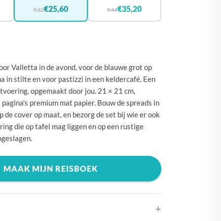
🇪
BELGIË
€25,60
€35,20
€32
€44
🇾
CYPRUS
🇰
DENEMARKEN
🇪
DUITSLAND
or Valletta in de avond, voor de blauwe grot op
🇪
ESTLAND
 in stilte en voor pastizzi in een keldercafé. Een
tvoering, opgemaakt door jou. 21 × 21 cm,
🇮
FINLAND
 pagina's premium mat papier. Bouw de spreads in
🇷
FRANKRIJK
 de cover op maat, en bezorg de set bij wie er ook
ring die op tafel mag liggen en op een rustige
🇷
GRIEKENLAND
ngeslagen.
🇺
HONGARIJE
🇪
IERLAND
MAAK MIJN REISBOEK
🇹
ITALIË
🇷
KROATIË
🇻
LETLAND