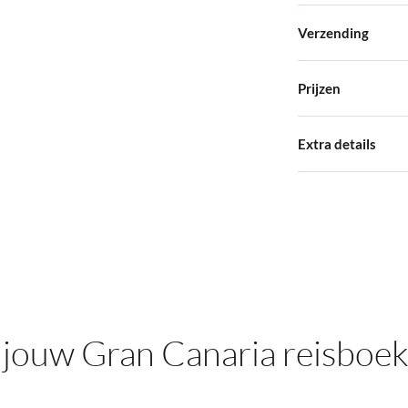
Hardcover
🇱
Verzending
Kies uit vier vers
🇱
Je Large-fotoboek 
Premium mat papie
Prijzen
🇲
brievenbuspost, dus 
Gedrukt op 200 gsm
binnen NL en €7,15
🇳
Het Large Fotoboek 
Extra details
Wil je extra pagina
21 × 21 cm
🇵
8" × 8"
Kies uit vier versc
🇵
eigen foto - zonder
1 ontwerp, meerde
🇸
Wijzig of voeg form
🇸
Meer dan 24 pagina
🇪
Met zorg voor je o
🇨
jouw Gran Canaria reisboek
🇬
🇺