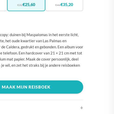
🇪
BELGIË
€25,60
€35,20
€32
€44
🇾
CYPRUS
🇰
DENEMARKEN
🇪
DUITSLAND
opy: duinen bij Maspalomas in het eerste licht,
🇪
ESTLAND
te, het oude kwartier van Las Palmas en
 de Caldera, gedrukt en gebonden. Een album voor
🇮
FINLAND
r je telefoon. Een hardcover van 21 × 21 cm met tot
🇷
FRANKRIJK
um mat papier. Maak de cover persoonlijk, deel
 je wil, en zet het straks bij je andere reisboeken
🇷
GRIEKENLAND
🇺
HONGARIJE
🇪
IERLAND
MAAK MIJN REISBOEK
🇹
ITALIË
🇷
KROATIË
🇻
LETLAND