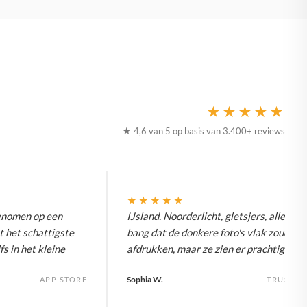
★★★★★
★ 4,6 van 5 op basis van 3.400+ reviews
★★★★★
enomen op een
IJsland. Noorderlicht, gletsjers, alles. W
t het schattigste
bang dat de donkere foto's vlak zouden
fs in het kleine
afdrukken, maar ze zien er prachtig uit.
Sophia W.
APP STORE
TRUSTPI