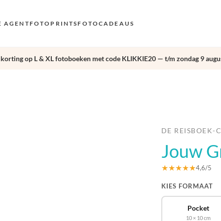
E AGENT
FOTOPRINTS
FOTOCADEAUS
 korting op L & XL fotoboeken met code KLIKKIE20 — t/m zondag 9 augus
VOO
EN
›
AND
NL
DE
DE REISBOEK-
Jouw Gr
FR 
ES 
★★★★★
4,6/5
KIES FORMAAT
Pocket
10 × 10 cm