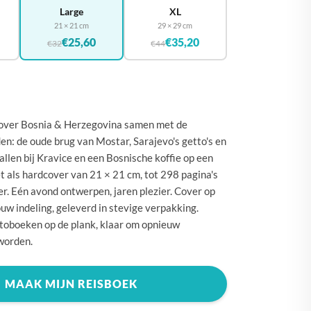
🇪
BELGIË
Large
XL
21 × 21 cm
29 × 29 cm
🇾
CYPRUS
€25,60
€35,20
€32
€44
🇰
DENEMARKEN
🇪
DUITSLAND
🇪
ESTLAND
 over Bosnia & Herzegovina samen met de
🇮
FINLAND
n: de oude brug van Mostar, Sarajevo's getto's en
🇷
FRANKRIJK
len bij Kravice en een Bosnische koffie op een
t als hardcover van 21 × 21 cm, tot 298 pagina's
🇷
GRIEKENLAND
r. Eén avond ontwerpen, jaren plezier. Cover op
🇺
HONGARIJE
ouw indeling, geleverd in stevige verpakking.
otoboeken op de plank, klaar om opnieuw
🇪
IERLAND
worden.
🇹
ITALIË
🇷
KROATIË
MAAK MIJN REISBOEK
🇻
LETLAND