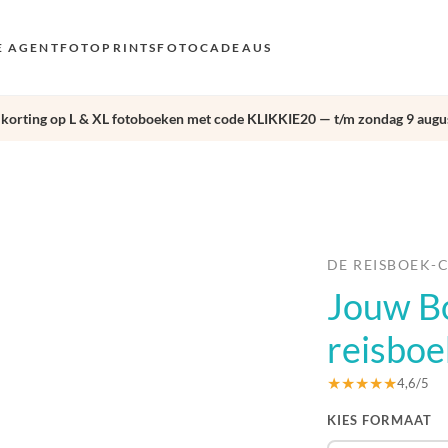
E AGENT
FOTOPRINTS
FOTOCADEAUS
 korting op L & XL fotoboeken met code KLIKKIE20 — t/m zondag 9 augus
VOO
EN
›
AND
NL
DE
DE REISBOEK-
Jouw B
FR 
ES 
reisboe
★★★★★
4,6/5
KIES FORMAAT