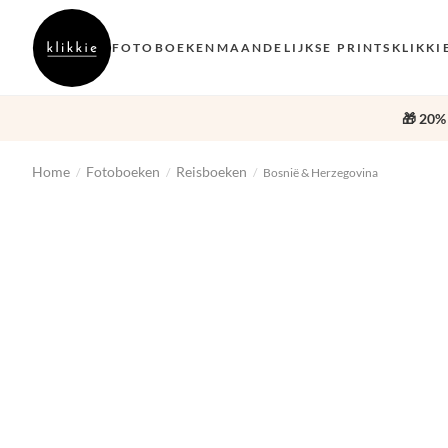
FOTOBOEKEN
MAANDELIJKSE PRINTS
KLIKKI
🎁 20%
Home
Fotoboeken
Reisboeken
/
/
/
Bosnië & Herzegovina
‹