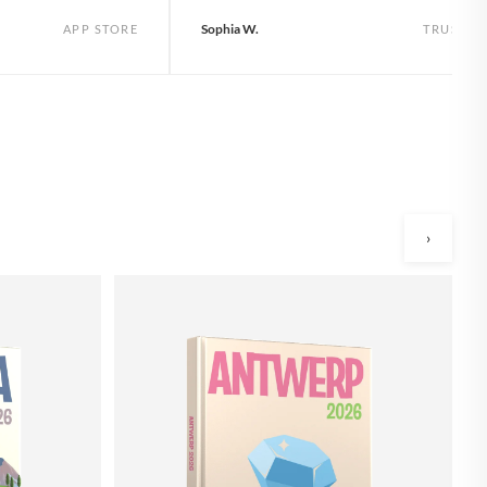
Sophia W.
APP STORE
TRUSTPI
›
A
va