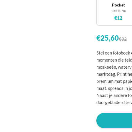
🇧
Pocket
10 × 10 cm
🇨
€12
🇩
🇩
€25,60
€32
🇪
Stel een fotoboek
🇫
momenten die telde
🇫
moskeeën, waterval
marktdag. Print he
🇬
premium mat papie
🇭
maat, spreads in j
Naast je andere f
🇮
doorgebladerd te 
🇮
🇭
🇱