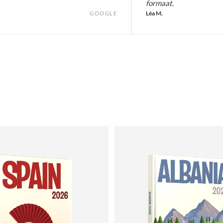
formaat.
Léa M.
GOOGLE