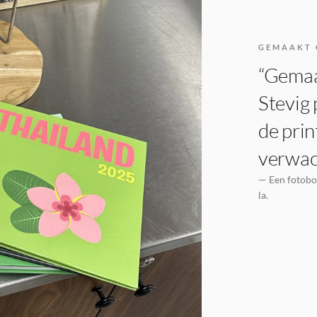
GEMAAKT 
“Gemaak
Stevig 
de prin
verwac
— Een fotoboe
la.