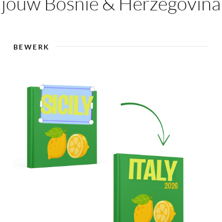
jouw Bosnië & Herzegovina 
🇸
BEWERK