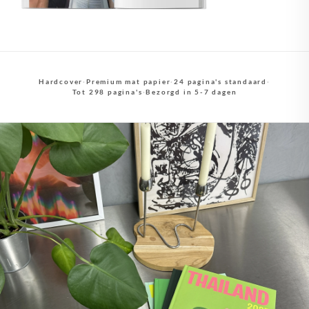
Hardcover
·
Premium mat papier
·
24 pagina's standaard
·
Tot 298 pagina's
·
Bezorgd in 5-7 dagen