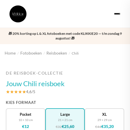
🎁 20% korting op L & XL fotoboeken met code KLIKKIE20 — t/m zondag 9
augustus! 🎁
Home
Fotoboeken
Reisboeken
/
/
/
Chili
‹
›
DE REISBOEK-COLLECTIE
Jouw Chili reisboek
★★★★★
4,6/5
KIES FORMAAT
Pocket
Large
XL
10 × 10 cm
21 × 21 cm
29 × 29 cm
€12
€25,60
€35,20
€32
€44