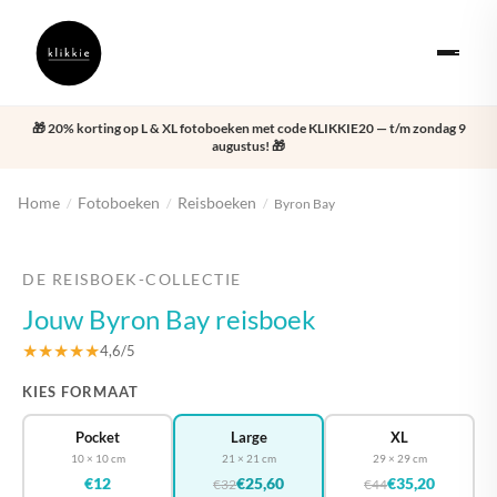
🎁 20% korting op L & XL fotoboeken met code KLIKKIE20 — t/m zondag 9
augustus! 🎁
Home
Fotoboeken
Reisboeken
/
/
/
Byron Bay
‹
›
DE REISBOEK-COLLECTIE
Jouw Byron Bay reisboek
★★★★★
4,6/5
KIES FORMAAT
Pocket
Large
XL
10 × 10 cm
21 × 21 cm
29 × 29 cm
€12
€25,60
€35,20
€32
€44