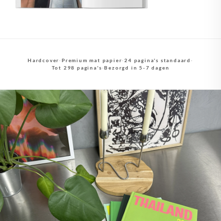
Hardcover
·
Premium mat papier
·
24 pagina's standaard
·
Tot 298 pagina's
·
Bezorgd in 5-7 dagen