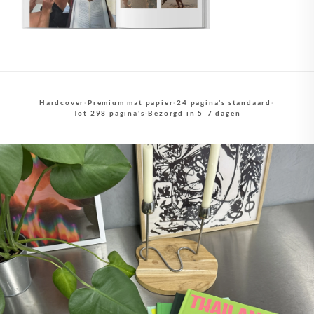
Hardcover
·
Premium mat papier
·
24 pagina's standaard
·
Tot 298 pagina's
·
Bezorgd in 5-7 dagen