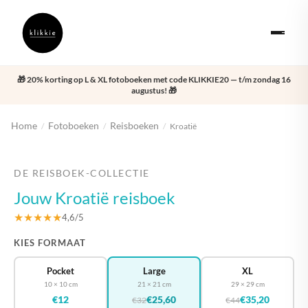
🎁 20% korting op L & XL fotoboeken met code KLIKKIE20 — t/m zondag 16
augustus! 🎁
Home
Fotoboeken
Reisboeken
/
/
/
Kroatië
‹
›
DE REISBOEK-COLLECTIE
Jouw Kroatië reisboek
★★★★★
4,6/5
KIES FORMAAT
Pocket
Large
XL
10 × 10 cm
21 × 21 cm
29 × 29 cm
€12
€25,60
€35,20
€32
€44