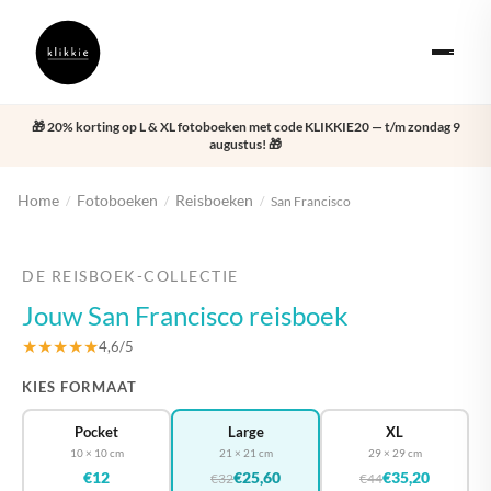
🎁 20% korting op L & XL fotoboeken met code KLIKKIE20 — t/m zondag 9
augustus! 🎁
Home
Fotoboeken
Reisboeken
/
/
/
San Francisco
‹
›
DE REISBOEK-COLLECTIE
Jouw San Francisco reisboek
★★★★★
4,6/5
KIES FORMAAT
Pocket
Large
XL
10 × 10 cm
21 × 21 cm
29 × 29 cm
€12
€25,60
€35,20
€32
€44