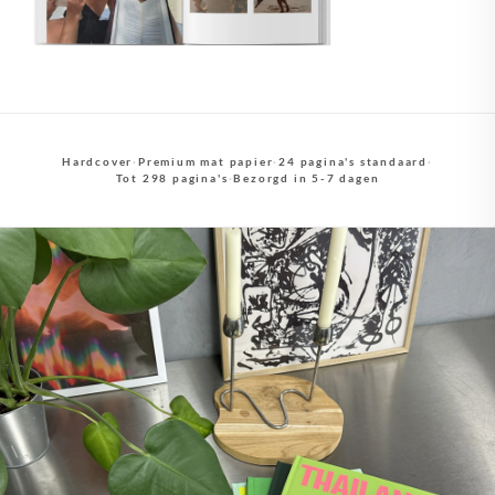
Hardcover
·
Premium mat papier
·
24 pagina's standaard
·
Tot 298 pagina's
·
Bezorgd in 5-7 dagen