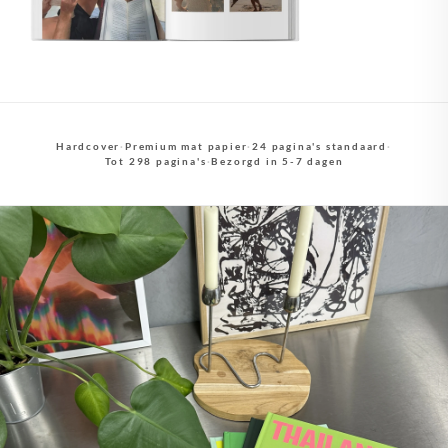
Hardcover
·
Premium mat papier
·
24 pagina's standaard
·
Tot 298 pagina's
·
Bezorgd in 5-7 dagen