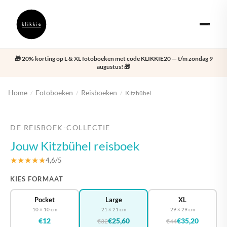
🎁 20% korting op L & XL fotoboeken met code KLIKKIE20 — t/m zondag 9
augustus! 🎁
Home
Fotoboeken
Reisboeken
/
/
/
Kitzbühel
‹
›
DE REISBOEK-COLLECTIE
Jouw Kitzbühel reisboek
★★★★★
4,6/5
KIES FORMAAT
Pocket
Large
XL
10 × 10 cm
21 × 21 cm
29 × 29 cm
€12
€25,60
€35,20
€32
€44