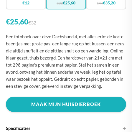
€12
€25,60
€35,20
€32
€44
€25,60
€32
Een fotoboek over deze Dachshund 4, met alles erin: de korte
beentjes met grote pas, een lange rug op het kussen, een neus
die altijd snuffelt en de pittige snuit op een wandeling. Online
klaar gezet, thuis bezorgd. Een hardcover van 21×21 cm met
tot 298 pagina's premium mat papier. Stel het samen in een
avond, ontvang het binnen anderhalve week, leg het op tafel
waar bezoek het oppakt. Gedrukt op echt papier, gebonden in
een stevige cover, geleverd in stevige verpakking.
MAAK MIJN HUISDIERBOEK
Specificaties