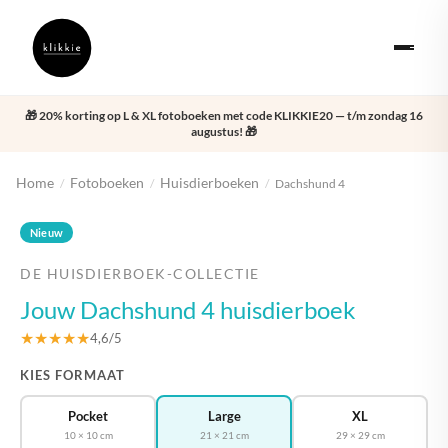
🎁 20% korting op L & XL fotoboeken met code KLIKKIE20 — t/m zondag 16
augustus! 🎁
Home
Fotoboeken
Huisdierboeken
/
/
/
Dachshund 4
‹
›
Nieuw
DE HUISDIERBOEK-COLLECTIE
Jouw Dachshund 4 huisdierboek
★★★★★
4,6/5
KIES FORMAAT
Pocket
Large
XL
10 × 10 cm
21 × 21 cm
29 × 29 cm