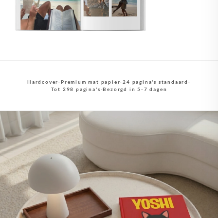
Hardcover
·
Premium mat papier
·
24 pagina's standaard
·
Tot 298 pagina's
·
Bezorgd in 5-7 dagen