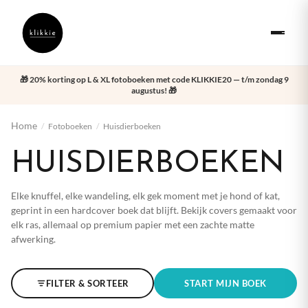
🎁 20% korting op L & XL fotoboeken met code KLIKKIE20 — t/m zondag 9
augustus! 🎁
Home
/
Fotoboeken
/
Huisdierboeken
HUISDIER
BOEKEN
Elke knuffel, elke wandeling, elk gek moment met je hond of kat,
geprint in een hardcover boek dat blijft. Bekijk covers gemaakt voor
elk ras, allemaal op premium papier met een zachte matte
afwerking.
FILTER & SORTEER
START MIJN BOEK