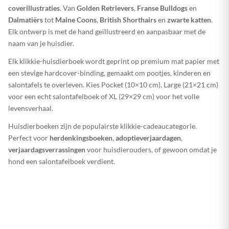
coverillustraties
. Van
Golden Retrievers
,
Franse Bulldogs
en
Dalmatiërs
tot
Maine Coons
,
British Shorthairs
en
zwarte katten
.
Elk ontwerp is met de hand geïllustreerd en aanpasbaar met de
naam van je huisdier.
Elk klikkie-huisdierboek wordt geprint op premium mat papier met
een stevige hardcover-binding, gemaakt om pootjes, kinderen en
salontafels te overleven. Kies Pocket (10×10 cm), Large (21×21 cm)
voor een echt salontafelboek of XL (29×29 cm) voor het volle
levensverhaal.
Huisdierboeken zijn de populairste klikkie-cadeaucategorie.
Perfect voor
herdenkingsboeken
,
adoptieverjaardagen
,
verjaardagsverrassingen
voor huisdierouders, of gewoon omdat je
hond een salontafelboek verdient.