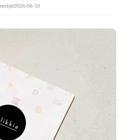
2026-06-10
eestijd
🇧
🇨
🇩
🇩
🇪
🇫
🇫
🇬
🇭
🇮
🇮