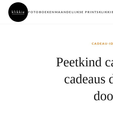
FOTOBOEKEN
MAANDELIJKSE PRINTS
KLIKKI
CADEAU-I
Peetkind c
cadeaus d
doo