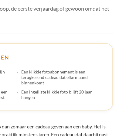
🇬
 doop, de eerste verjaardag of gewoon omdat het
🇺
🇸
TEN
ijn
Een klikkie fotoabonnement is een
terugkerend cadeau dat elke maand
binnenkomt
 een
Een ingelijste klikkie foto blijft 20 jaar
est
hangen
 dan zomaar een cadeau geven aan een baby. Het is
 de praktijk minstens jaren. Een cadeau dat daarbij past,