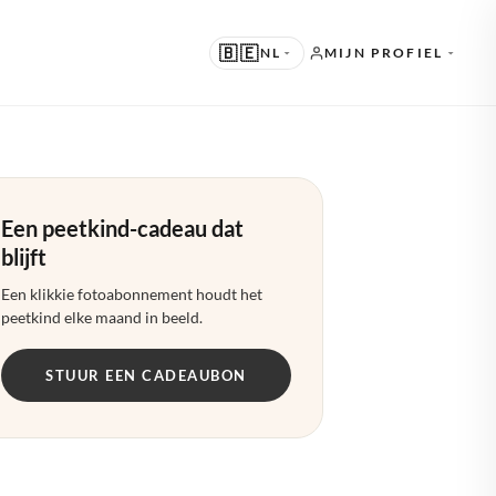
🇧🇪
NL
MIJN PROFIEL
RGESTELD
 · ENGLISH
Een peetkind-cadeau dat
ERE TALEN
blijft
 · NEDERLANDS
Een klikkie fotoabonnement houdt het
 · DEUTSCH
peetkind elke maand in beeld.
· FRANÇAIS
STUUR EEN CADEAUBON
· ESPAÑOL