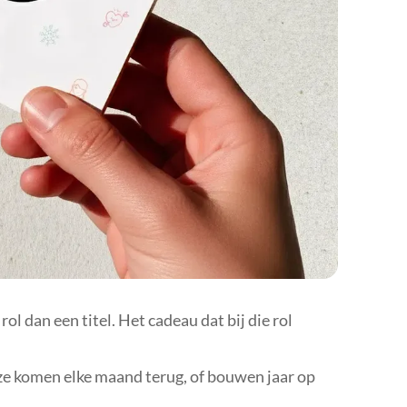
🇭
🇱
🇱
🇱
🇲
🇳
🇵
🇵
🇸
🇸
ol dan een titel. Het cadeau dat bij die rol
🇪
 ze komen elke maand terug, of bouwen jaar op
🇨