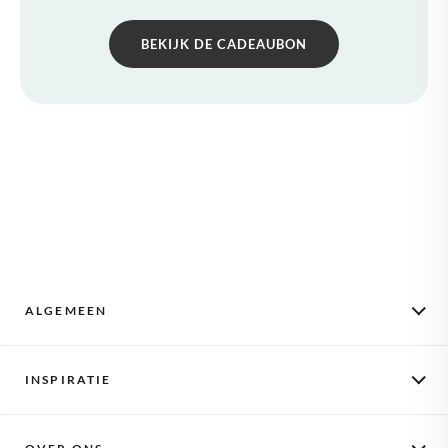
BEKIJK DE CADEAUBON
ALGEMEEN
Maandelijkse foto's
INSPIRATIE
Hoe het werkt
Activeer een voucher
Scrapbooking
Fotocadeaus