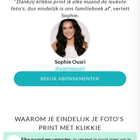
“
Dankzij klikkie print ik elke maand de leukste
foto's, dus eindelijk is ons familieboek af
”, vertelt
Sophie.
Sophie Ousri
@sophieousri
BEKIJK ABONNEMENTEN
WAAROM JE EINDELIJK JE FOTO'S 
PRINT MET KLIKKIE
Elke maand een reminder
: zo vergeet je nooit meer om je