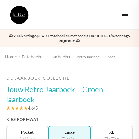
🎁 20% korting op L & XL fotoboeken met code KLIKKIE20 — t/m zondag 9
augustus! 🎁
Home
Fotoboeken
Jaarboeken
/
/
/
Retro Jaarboek – Groen
‹
›
DE JAARBOEK-COLLECTIE
Jouw Retro Jaarboek – Groen
jaarboek
★★★★★
4,6/5
KIES FORMAAT
Pocket
Large
XL
10 × 10 cm
21 × 21 cm
29 × 29 cm