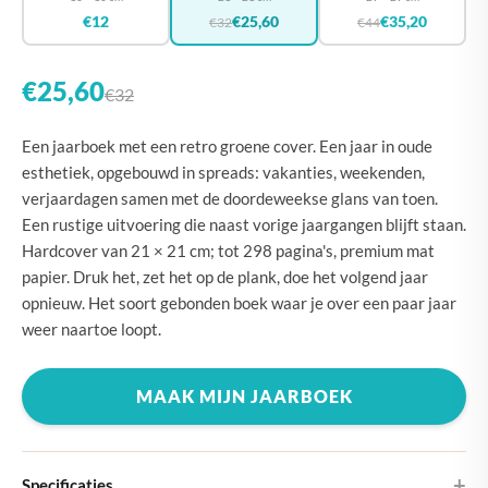
€12
€25,60
€35,20
€32
€44
€25,60
€32
Een jaarboek met een retro groene cover. Een jaar in oude
esthetiek, opgebouwd in spreads: vakanties, weekenden,
verjaardagen samen met de doordeweekse glans van toen.
Een rustige uitvoering die naast vorige jaargangen blijft staan.
Hardcover van 21 × 21 cm; tot 298 pagina's, premium mat
papier. Druk het, zet het op de plank, doe het volgend jaar
opnieuw. Het soort gebonden boek waar je over een paar jaar
weer naartoe loopt.
MAAK MIJN JAARBOEK
Specificaties