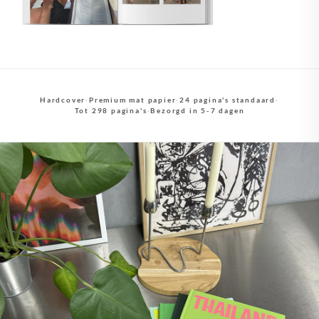
Hardcover
·
Premium mat papier
·
24 pagina's standaard
·
Tot 298 pagina's
·
Bezorgd in 5-7 dagen