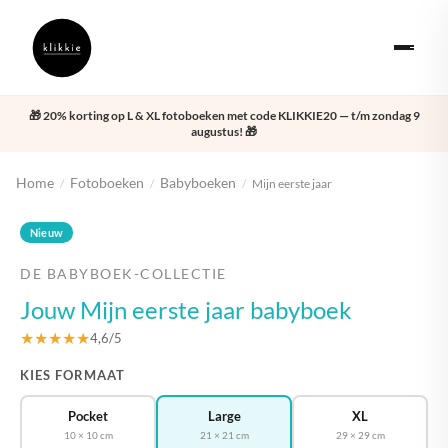
🎁 20% korting op L & XL fotoboeken met code KLIKKIE20 — t/m zondag 9
augustus! 🎁
Home
Fotoboeken
Babyboeken
/
/
/
Mijn eerste jaar
‹
›
Nieuw
DE BABYBOEK-COLLECTIE
Jouw Mijn eerste jaar babyboek
★★★★★
4,6/5
KIES FORMAAT
Pocket
Large
XL
10 × 10 cm
21 × 21 cm
29 × 29 cm