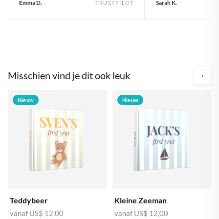
Emma D.
Sarah K.
TRUSTPILOT
Misschien vind je dit ook leuk
›
Nieuw
Nieuw
Teddybeer
Kleine Zeeman
vanaf
US$ 12,00
vanaf
US$ 12,00