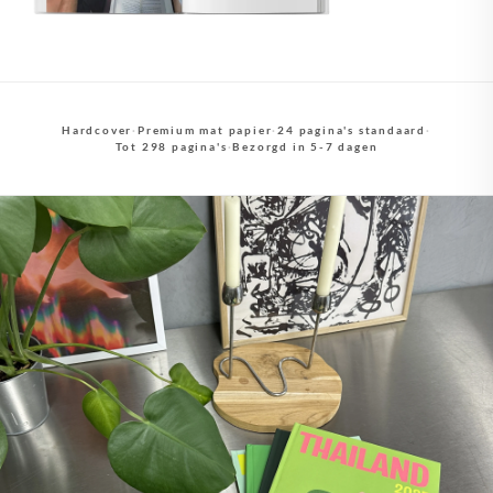
Hardcover
·
Premium mat papier
·
24 pagina's standaard
·
Tot 298 pagina's
·
Bezorgd in 5-7 dagen