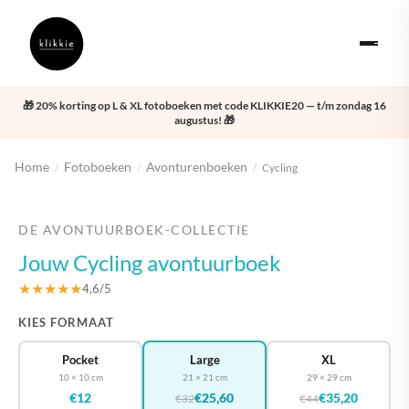
🎁 20% korting op L & XL fotoboeken met code KLIKKIE20 — t/m zondag 16
augustus! 🎁
Home
Fotoboeken
Avonturenboeken
/
/
/
Cycling
‹
›
DE AVONTUURBOEK-COLLECTIE
Jouw Cycling avontuurboek
★★★★★
4,6/5
KIES FORMAAT
Pocket
Large
XL
10 × 10 cm
21 × 21 cm
29 × 29 cm
€12
€25,60
€35,20
€32
€44