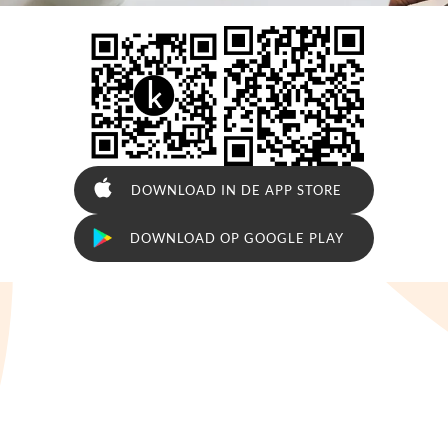
🇧
🇨
🇩
🇩
🇪
DOWNLOAD IN DE APP STORE
🇫
DOWNLOAD OP GOOGLE PLAY
🇫
🇬
🇭
🇮
🇮