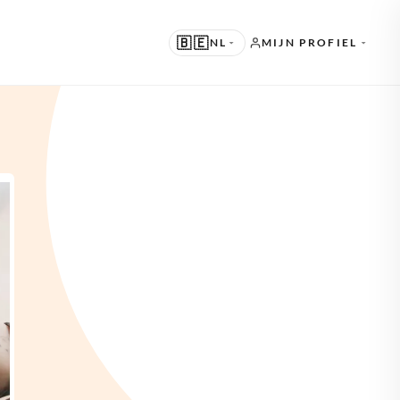
🇧🇪
NL
MIJN PROFIEL
RGESTELD
 · ENGLISH
ERE TALEN
 · NEDERLANDS
 · DEUTSCH
· FRANÇAIS
· ESPAÑOL