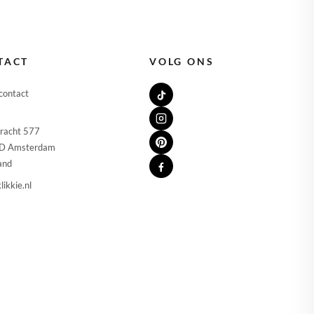
🇷
KROATIË
🇻
LETLAND
🇹
LITOUWEN
TACT
VOLG ONS
🇺
LUXEMBURG
contact
🇹
MALTA
racht 577
🇱
NEDERLAND
D Amsterdam
and
🇱
POLEN
likkie.nl
🇹
PORTUGAL
🇮
SLOVENIË
🇰
SLOWAKIJE
🇸
SPANJE
🇿
TSJECHIË