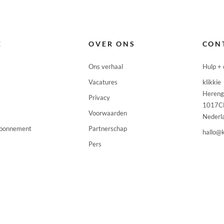
🇭
🇱
🇱
E
OVER ONS
CON
🇱
Ons verhaal
Hulp + 
🇲
Vacatures
klikkie
Hereng
Privacy
🇳
1017C
Voorwaarden
Nederl
🇵
abonnement
Partnerschap
hallo@k
🇵
Pers
🇸
🇸
🇪
🇨