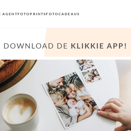
E AGENT
FOTOPRINTS
FOTOCADEAUS
VOO
DOWNLOAD DE
KLIKKIE APP!
EN
AND
NL
DE
FR 
ES 